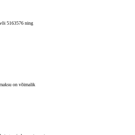
5 või 5163576 ning
emaksu on võimalik