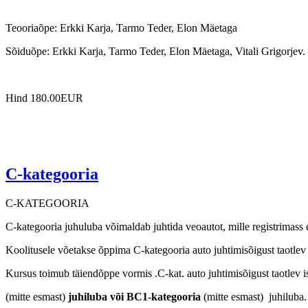
Teooriaõpe: Erkki Karja, Tarmo Teder, Elon Mäetaga
Sõiduõpe: Erkki Karja, Tarmo Teder, Elon Mäetaga, Vitali Grigorjev.
Hind 180.00EUR
C-kategooria
C-KATEGOORIA
C-kategooria juhuluba võimaldab juhtida veoautot, mille registrimass e
Koolitusele võetakse õppima C-kategooria auto juhtimisõigust taotlev is
Kursus toimub täiendõppe vormis .C-kat. auto juhtimisõigust taotlev
(mitte esmast)
juhiluba või BC1-kategooria
(mitte esmast) juhiluba.