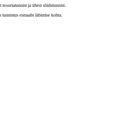
teooriatunnist ja ühest sõidutunnist.
a tunnistus esmaabi läbimise kohta.