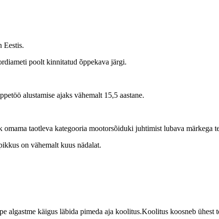
 Eestis.
diameti poolt kinnitatud õppekava järgi.
õppetöö alustamise ajaks vähemalt 15,5 aastane.
ik omama taotleva kategooria mootorsõiduki juhtimist lubava märkega te
pikkus on vähemalt kuus nädalat.
e algastme käigus läbida pimeda aja koolitus.Koolitus koosneb ühest teo