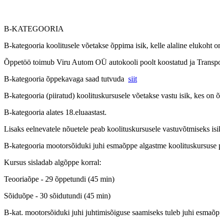
B-KATEGOORIA
B-kategooria koolitusele võetakse õppima isik, kelle alaline elukoht on
Õppetöö toimub Viru Autom OÜ autokooli poolt koostatud ja Transpor
B-kategooria õppekavaga saad tutvuda
siit
B-kategooria (piiratud) koolituskursusele võetakse vastu isik, kes on 
B-kategooria alates 18.eluaastast.
Lisaks eelnevatele nõuetele peab koolituskursusele vastuvõtmiseks is
B-kategooria mootorsõiduki juhi esmaõppe algastme koolituskursuse 
Kursus sisladab algõppe korral:
Teooriaõpe - 29 õppetundi (45 min)
Sõiduõpe - 30 sõidutundi (45 min)
B-kat. mootorsõiduki juhi juhtimisõiguse saamiseks tuleb juhi esmaõpp