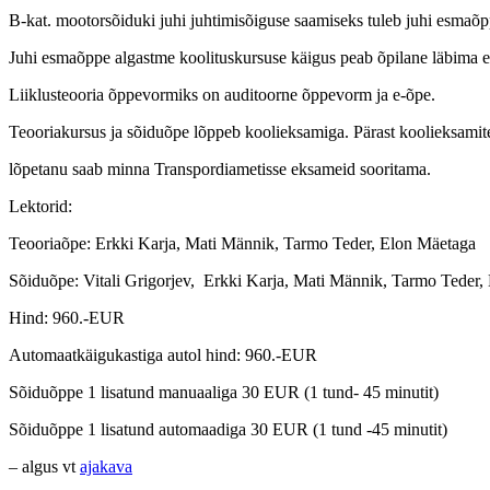
B-kat. mootorsõiduki juhi juhtimisõiguse saamiseks tuleb juhi esmaõpp
Juhi esmaõppe algastme koolituskursuse käigus peab õpilane läbima es
Liiklusteooria õppevormiks on auditoorne õppevorm ja e-õpe.
Teooriakursus ja sõiduõpe lõppeb koolieksamiga. Pärast koolieksamite 
lõpetanu saab minna Transpordiametisse eksameid sooritama.
Lektorid:
Teooriaõpe: Erkki Karja, Mati Männik, Tarmo Teder, Elon Mäetaga
Sõiduõpe: Vitali Grigorjev, Erkki Karja, Mati Männik, Tarmo Teder,
Hind: 960.-EUR
Automaatkäigukastiga autol hind: 960.-EUR
Sõiduõppe 1 lisatund manuaaliga 30 EUR (1 tund- 45 minutit)
Sõiduõppe 1 lisatund automaadiga 30 EUR (1 tund -45 minutit)
– algus vt
ajakava