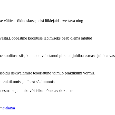
 vältiva sõiduoskuse, teisi liiklejaid arvestava ning
a vastu.Lõppastme koolituse läbimiseks peab olema läbitud
koolituse siis, kui ta on vahetanud piiratud juhiloa esmase juhiloa vas
asõidu riskivältimise teooriatund toimub praktikumi vormis.
praktikumist ja ühest sõidutunnist.
ma esmane juhiluba või isikut tõendav dokument.
vt
ajakava