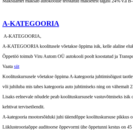
Maksuamet maksab autokoolile teostatud maksetest tagasi 24% v.a B-k
A-KATEGOORIA
A-KATEGOORIA,
A-KATEGOORIA koolitusele võetakse õppima isik, kelle alaline eluk
Õppetöö toimub Viru Autom OÜ autokooli poolt koostatud ja Transpor
Vaata
siit
Koolituskursusele võetakse õppima A-kategooria juhtimisõigust taotlev
või juhiluba mis tahes kategooria auto juhtimiseks ning on vähemalt 2
Lisaks eelnevale nõudele peab koolituskursusele vastuvõtmiseks isik
kehtivat tervisetõendit.
A-kategooria mootorsõiduki juhi täiendõppe koolituskursuse pikkus o
Liiklusteooriaõppe auditoorse õppevormi ühe õppetunni kestus on 45 m