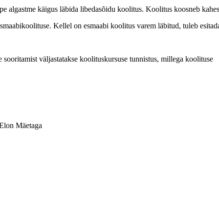
e algastme käigus läbida libedasõidu koolitus. Koolitus koosneb kahest 
maabikoolituse. Kellel on esmaabi koolitus varem läbitud, tuleb esitad
sooritamist väljastatakse koolituskursuse tunnistus, millega koolituse
 Elon Mäetaga