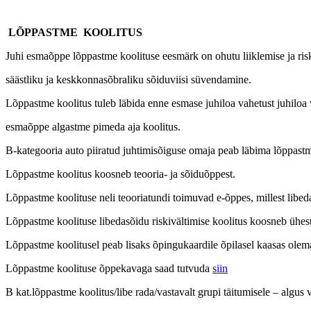
LÕPPASTME KOOLITUS
Juhi esmaõppe lõppastme koolituse eesmärk on ohutu liiklemise ja riske
säästliku ja keskkonnasõbraliku sõiduviisi süvendamine.
Lõppastme koolitus tuleb läbida enne esmase juhiloa vahetust juhilo
esmaõppe algastme pimeda aja koolitus.
B-kategooria auto piiratud juhtimisõiguse omaja peab läbima lõppastme 
Lõppastme koolitus koosneb teooria- ja sõiduõppest.
Lõppastme koolituse neli teooriatundi toimuvad e-õppes, millest libed
Lõppastme koolituse libedasõidu riskivältimise koolitus koosneb ühest 
Lõppastme koolitusel peab lisaks õpingukaardile õpilasel kaasas ole
Lõppastme koolituse õppekavaga saad tutvuda
siin
B kat.lõppastme koolitus/libe rada/vastavalt grupi täitumisele – algus 