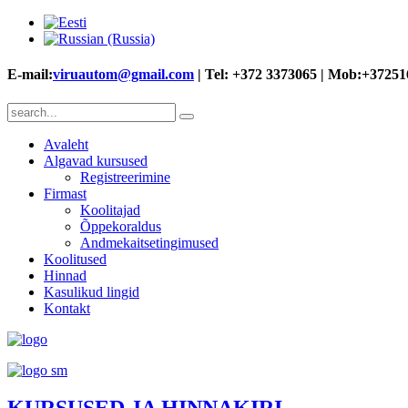
E-mail:
viruautom@gmail.com
| Tel: +372 3373065 | Mob:+3725
Avaleht
Algavad kursused
Registreerimine
Firmast
Koolitajad
Õppekoraldus
Andmekaitsetingimused
Koolitused
Hinnad
Kasulikud lingid
Kontakt