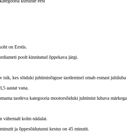
ategooria kursuste eest
oht on Eestis.
diameti poolt kinnitatud õppekava järgi.
 isik, kes sõiduki juhtimisõiguse taotlemisel omab esmast juhiluba
3,5 aastat vana.
 omama taotleva kategooria mootorsõiduki juhtimist lubava märkega
n vähemalt kolm nädalat.
inutit ja õppesõidutunni kestus on 45 minutit.