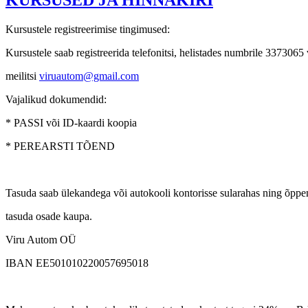
KURSUSED JA HINNAKIRI
Kursustele registreerimise tingimused:
Kursustele saab registreerida telefonitsi, helistades numbrile 337306
meilitsi
viruautom@gmail.com
Vajalikud dokumendid:
* PASSI või ID-kaardi koopia
* PEREARSTI TÕEND
Tasuda saab ülekandega või autokooli kontorisse sularahas ning õpp
tasuda osade kaupa.
Viru Autom OÜ
IBAN EE501010220057695018