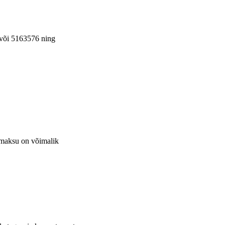
5 või 5163576 ning
emaksu on võimalik