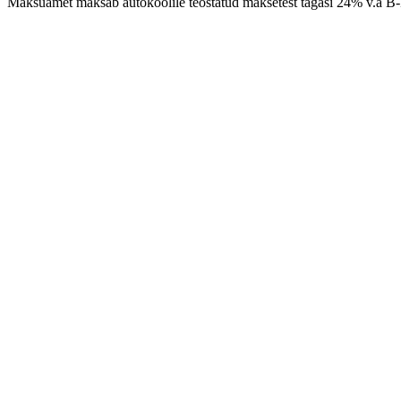
Maksuamet maksab autokoolile teostatud maksetest tagasi 24% v.a B-k