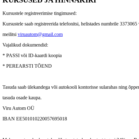
KURSUSED JA HINNAKIRI
Kursustele registreerimise tingimused:
Kursustele saab registreerida telefonitsi, helistades numbrile 337306
meilitsi
viruautom@gmail.com
Vajalikud dokumendid:
* PASSI või ID-kaardi koopia
* PEREARSTI TÕEND
Tasuda saab ülekandega või autokooli kontorisse sularahas ning õpp
tasuda osade kaupa.
Viru Autom OÜ
IBAN EE501010220057695018