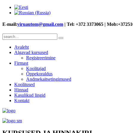
E-mail:
viruautom@gmail.com
| Tel: +372 3373065 | Mob:+3725
Avaleht
Algavad kursused
Registreerimine
Firmast
Koolitajad
Õppekoraldus
Andmekaitsetingimused
Koolitused
Hinnad
Kasulikud lingid
Kontakt